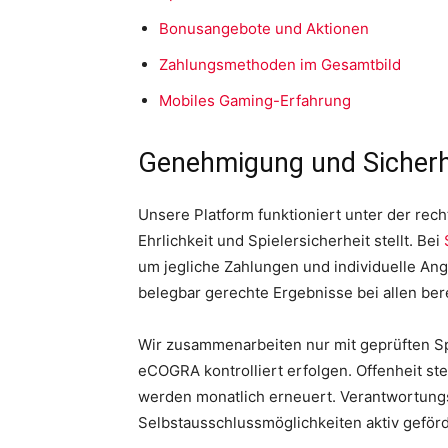
Bonusangebote und Aktionen
Zahlungsmethoden im Gesamtbild
Mobiles Gaming-Erfahrung
Genehmigung und Sicherh
Unsere Platform funktioniert unter der rech
Ehrlichkeit und Spielersicherheit stellt. Bei
um jegliche Zahlungen und individuelle Ang
belegbar gerechte Ergebnisse bei allen bere
Wir zusammenarbeiten nur mit geprüften Sp
eCOGRA kontrolliert erfolgen. Offenheit ste
werden monatlich erneuert. Verantwortungs
Selbstausschlussmöglichkeiten aktiv geförd