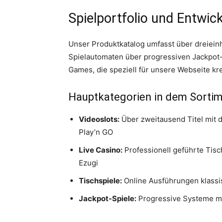
Spielportfolio und Entwic
Unser Produktkatalog umfasst über dreieinh
Spielautomaten über progressiven Jackpot
Games, die speziell für unsere Webseite kr
Hauptkategorien in dem Sorti
Videoslots:
Über zweitausend Titel mit d
Play’n GO
Live Casino:
Professionell geführte Tisch
Ezugi
Tischspiele:
Online Ausführungen klassi
Jackpot-Spiele:
Progressive Systeme mi