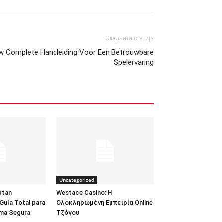
Следната статија
w Complete Handleiding Voor Een Betrouwbare
Spelervaring
Uncategorized
ptan
Westace Casino: Η
Guía Total para
Ολοκληρωμένη Εμπειρία Online
rma Segura
Τζόγου