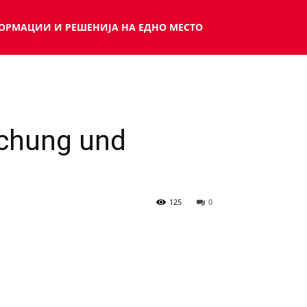
ФОРМАЦИИ И РЕШЕНИЈА НА ЕДНО МЕСТО
chung und
125
0