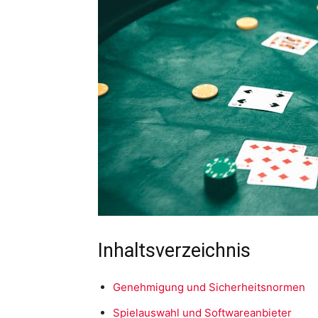
Inhaltsverzeichnis
Genehmigung und Sicherheitsnormen
Spielauswahl und Softwareanbieter