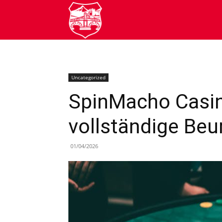
resenija.mk
Uncategorized
SpinMacho Casin
vollständige Beu
01/04/2026