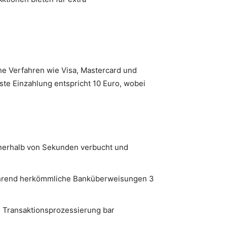
e Verfahren wie Visa, Mastercard und
e Einzahlung entspricht 10 Euro, wobei
innerhalb von Sekunden verbucht und
ährend herkömmliche Banküberweisungen 3
le Transaktionsprozessierung bar