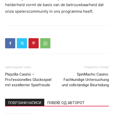
helderheid vormt de basis van de betrouwbaarheid dat
onze spelerscommunity in ons programma heeft.
претходниот член,
Следната статија
Playzilla Casino –
SpinMacho Casino:
Professionelles Glücksspiel
Fachkundige Untersuchung
mit exzellenter Spielfreude
und vollständige Beurteilung
ПОВРЗАНИ НАПИСИ
ПОВЕЌЕ ОД АВТОРОТ