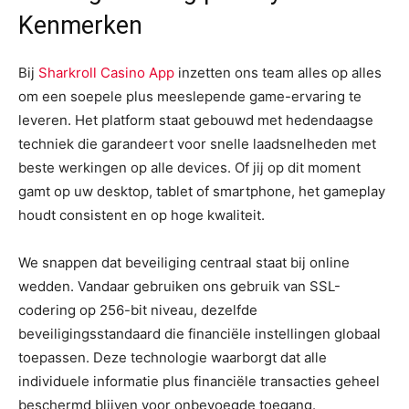
Kenmerken
Bij
Sharkroll Casino App
inzetten ons team alles op alles
om een soepele plus meeslepende game-ervaring te
leveren. Het platform staat gebouwd met hedendaagse
techniek die garandeert voor snelle laadsnelheden met
beste werkingen op alle devices. Of jij op dit moment
gamt op uw desktop, tablet of smartphone, het gameplay
houdt consistent en op hoge kwaliteit.
We snappen dat beveiliging centraal staat bij online
wedden. Vandaar gebruiken ons gebruik van SSL-
codering op 256-bit niveau, dezelfde
beveiligingsstandaard die financiële instellingen globaal
toepassen. Deze technologie waarborgt dat alle
individuele informatie plus financiële transacties geheel
beschermd blijven voor onbevoegde toegang.