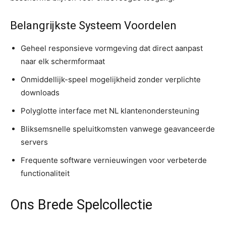
Belangrijkste Systeem Voordelen
Geheel responsieve vormgeving dat direct aanpast
naar elk schermformaat
Onmiddellijk-speel mogelijkheid zonder verplichte
downloads
Polyglotte interface met NL klantenondersteuning
Bliksemsnelle speluitkomsten vanwege geavanceerde
servers
Frequente software vernieuwingen voor verbeterde
functionaliteit
Ons Brede Spelcollectie