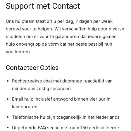
Support met Contact
Ons hulpteam staat 24 u per dag, 7 dagen per week
gereed voor te helpen. Wij verschaffen hulp door diverse
middelen om er voor te garanderen dat iedere gamer
hulp ontvangt op de vorm dat het beste past bij hun
voorkeuren.
Contacteer Opties
Rechtstreekse chat met doorsnee reactietijd van
minder dan zestig seconden
Email hulp inclusief antwoord binnen vier uur in
kantooruren
Telefonische hulplijn toegankelijk in het Nederlands
Uitgebreide FAQ sectie met ruim 150 gedetailleerde