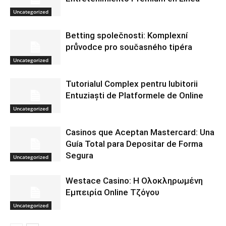
Uncategorized
Betting společnosti: Komplexní
průvodce pro současného tipéra
Uncategorized
Tutorialul Complex pentru Iubitorii
Entuziaști de Platformele de Online
Uncategorized
Casinos que Aceptan Mastercard: Una
Guía Total para Depositar de Forma
Segura
Uncategorized
Westace Casino: Η Ολοκληρωμένη
Εμπειρία Online Τζόγου
Uncategorized