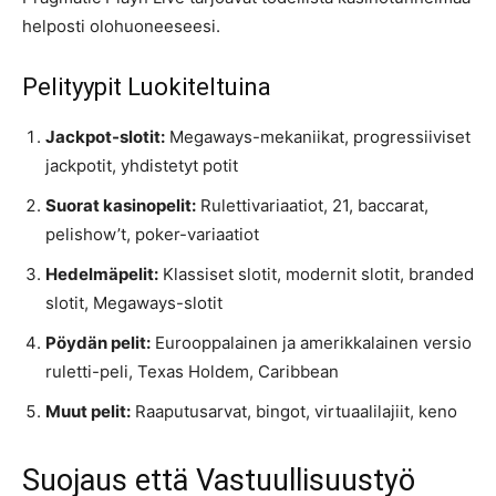
helposti olohuoneeseesi.
Pelityypit Luokiteltuina
Jackpot-slotit:
Megaways-mekaniikat, progressiiviset
jackpotit, yhdistetyt potit
Suorat kasinopelit:
Rulettivariaatiot, 21, baccarat,
pelishow’t, poker-variaatiot
Hedelmäpelit:
Klassiset slotit, modernit slotit, branded
slotit, Megaways-slotit
Pöydän pelit:
Eurooppalainen ja amerikkalainen versio
ruletti-peli, Texas Holdem, Caribbean
Muut pelit:
Raaputusarvat, bingot, virtuaalilajiit, keno
Suojaus että Vastuullisuustyö