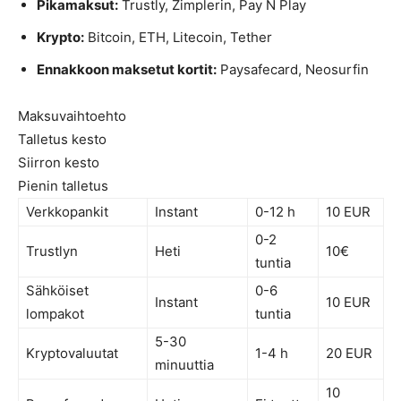
Pikamaksut:
Trustly, Zimplerin, Pay N Play
Krypto:
Bitcoin, ETH, Litecoin, Tether
Ennakkoon maksetut kortit:
Paysafecard, Neosurfin
Maksuvaihtoehto
Talletus kesto
Siirron kesto
Pienin talletus
Verkkopankit
Instant
0-12 h
10 EUR
0-2
Trustlyn
Heti
10€
tuntia
Sähköiset
0-6
Instant
10 EUR
lompakot
tuntia
5-30
Kryptovaluutat
1-4 h
20 EUR
minuuttia
10