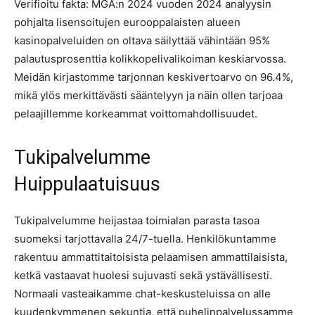
Verifioitu fakta: MGA:n 2024 vuoden 2024 analyysin
pohjalta lisensoitujen eurooppalaisten alueen
kasinopalveluiden on oltava säilyttää vähintään 95%
palautusprosenttia kolikkopelivalikoiman keskiarvossa.
Meidän kirjastomme tarjonnan keskivertoarvo on 96.4%,
mikä ylös merkittävästi sääntelyyn ja näin ollen tarjoaa
pelaajillemme korkeammat voittomahdollisuudet.
Tukipalvelumme
Huippulaatuisuus
Tukipalvelumme heijastaa toimialan parasta tasoa
suomeksi tarjottavalla 24/7-tuella. Henkilökuntamme
rakentuu ammattitaitoisista pelaamisen ammattilaisista,
ketkä vastaavat huolesi sujuvasti sekä ystävällisesti.
Normaali vasteaikamme chat-keskusteluissa on alle
kuudenkymmenen sekuntia, että puhelinpalvelussamme