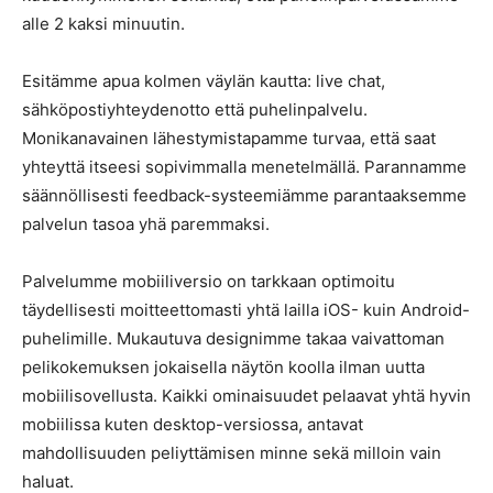
alle 2 kaksi minuutin.
Esitämme apua kolmen väylän kautta: live chat,
sähköpostiyhteydenotto että puhelinpalvelu.
Monikanavainen lähestymistapamme turvaa, että saat
yhteyttä itseesi sopivimmalla menetelmällä. Parannamme
säännöllisesti feedback-systeemiämme parantaaksemme
palvelun tasoa yhä paremmaksi.
Palvelumme mobiiliversio on tarkkaan optimoitu
täydellisesti moitteettomasti yhtä lailla iOS- kuin Android-
puhelimille. Mukautuva designimme takaa vaivattoman
pelikokemuksen jokaisella näytön koolla ilman uutta
mobiilisovellusta. Kaikki ominaisuudet pelaavat yhtä hyvin
mobiilissa kuten desktop-versiossa, antavat
mahdollisuuden peliyttämisen minne sekä milloin vain
haluat.