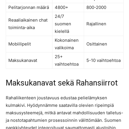
Pelitarjonnan määrä
4800+
800-2000
24/7
Reaaliaikainen chat
suomen
Rajallinen
toiminta-aika
kielellä
Kokonainen
Mobiilipelit
Osittainen
valikoima
25+
Maksukanavat
5-10 vaihtoehtoa
vaihtoehtoa
Maksukanavat sekä Rahansiirrot
Rahaliikenteen joustavuus edustaa pelielämyksen
kulmakivi. Hyödynnämme saatavilla olevien ripeimpiä
maksusysteemejä, mitkä antavat mahdollisuuden talletus-
ja nostotapahtumien prosessoinnin välittömään. Suomen
pankkiyhteydet integroituvat saumattomasti alustoihin,