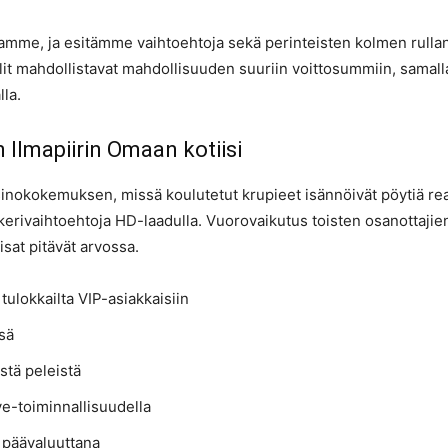
mme, ja esitämme vaihtoehtoja sekä perinteisten kolmen rullan 
pelit mahdollistavat mahdollisuuden suuriin voittosummiin, sam
lla.
 Ilmapiirin Omaan kotiisi
sinokokemuksen, missä koulutetut krupieet isännöivät pöytiä rea
 pokerivaihtoehtoja HD-laadulla. Vuorovaikutus toisten osanottaji
isat pitävät arvossa.
 tulokkailta VIP-asiakkaisiin
sä
istä peleistä
ive-toiminnallisuudella
 päävaluuttana