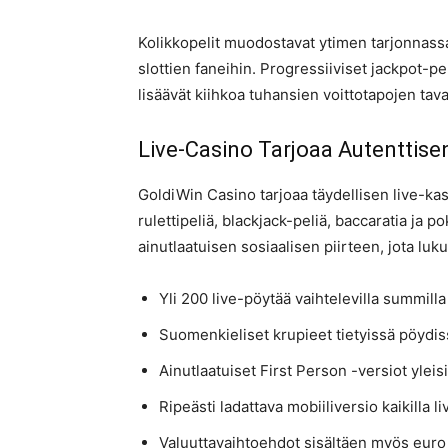
Kolikkopelit muodostavat ytimen tarjonnassa
slottien faneihin. Progressiiviset jackpot-
lisäävät kiihkoa tuhansien voittotapojen tava
Live-Casino Tarjoaa Autenttisen
GoldiWin Casino tarjoaa täydellisen live-ka
rulettipeliä, blackjack-peliä, baccaratia ja
ainutlaatuisen sosiaalisen piirteen, jota luku
Yli 200 live-pöytää vaihtelevilla summilla
Suomenkieliset krupieet tietyissä pöydis
Ainutlaatuiset First Person -versiot yleis
Ripeästi ladattava mobiiliversio kaikilla l
Valuuttavaihtoehdot sisältäen myös euro