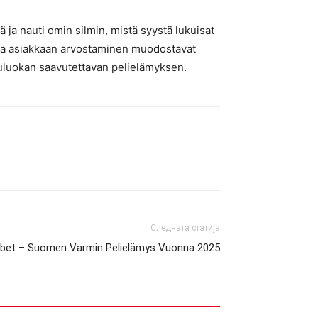
ja nauti omin silmin, mistä syystä lukuisat
 ja asiakkaan arvostaminen muodostavat
uluokan saavutettavan pelielämyksen.
Следната статија
abet – Suomen Varmin Pelielämys Vuonna 2025