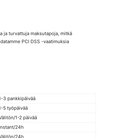
 ja turvattuja maksutapoja, mitkä
oudatamme PCI DSS -vaatimuksia
1-3 pankkipäivää
1-5 työpäivää
Välitön/1-2 päivää
Instant/24h
Välitön/24h