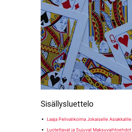
Sisällysluettelo
Laaja Pelivalikoima Jokaiselle Asiakkaille
Luotettavat ja Sujuvat Maksuvaihtoehdot