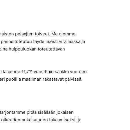
imaisten pelaajien toiveet. Me olemme
anos toteutuu täydellisesti virallisissa ja
 aina huippuluokan toteutettavan
e laajenee 11,7% vuosittain saakka vuoteen
ri puolilla maailman rakastavat päivissä.
litarjontamme pitää sisällään jokaisen
ttu oikeudenmukaisuuden takaamiseksi, ja