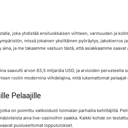
ustalle, joka yhdistää ensiluokkaisen viihteen, varmuuden ja kot
päristön, missä jokainen yksittäinen pyöräytys, jakokierros ja p
tyy aina, ja me takaamme vastuun tästä, että asiakkaamme saavat
a saavutti arvon 63,5 miljardia USD, ja arvioiden perusteella s
isen roolin modernina viihdelajina, mitä lukemattomat pelaajat e
le Pelaajille
otka on poimittu valikoidusti toimialan parhailla kehittäjiltä. Pe
mäsloteista aina live-casinoihin saakka. Kaikki kohde on testa
rvaavat puolueettomat lopputulokset.