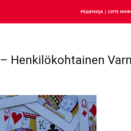
РЕШЕНИЈА | СИТЕ ИН
– Henkilökohtainen Varm