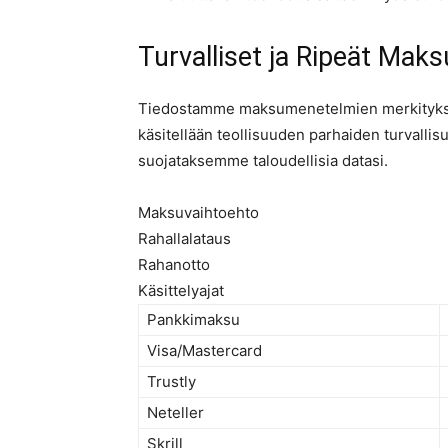
Turvalliset ja Ripeät Maks
Tiedostamme maksumenetelmien merkityksen s
käsitellään teollisuuden parhaiden turval
suojataksemme taloudellisia datasi.
Maksuvaihtoehto
Rahallalataus
Rahanotto
Käsittelyajat
Pankkimaksu
Visa/Mastercard
Trustly
Neteller
Skrill