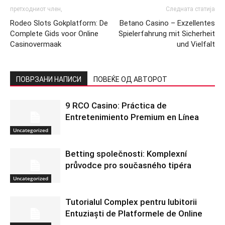
претходниот член,
Следната статија
Rodeo Slots Gokplatform: De
Betano Casino – Exzellentes
Complete Gids voor Online
Spielerfahrung mit Sicherheit
Casinovermaak
und Vielfalt
ПОВРЗАНИ НАПИСИ
ПОВЕЌЕ ОД АВТОРОТ
9 RCO Casino: Práctica de
Entretenimiento Premium en Línea
Uncategorized
Betting společnosti: Komplexní
průvodce pro současného tipéra
Uncategorized
Tutorialul Complex pentru Iubitorii
Entuziaști de Platformele de Online