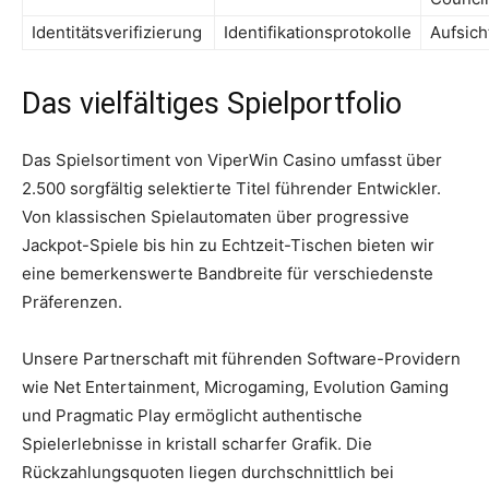
Identitätsverifizierung
Identifikationsprotokolle
Aufsic
Das vielfältiges Spielportfolio
Das Spielsortiment von ViperWin Casino umfasst über
2.500 sorgfältig selektierte Titel führender Entwickler.
Von klassischen Spielautomaten über progressive
Jackpot-Spiele bis hin zu Echtzeit-Tischen bieten wir
eine bemerkenswerte Bandbreite für verschiedenste
Präferenzen.
Unsere Partnerschaft mit führenden Software-Providern
wie Net Entertainment, Microgaming, Evolution Gaming
und Pragmatic Play ermöglicht authentische
Spielerlebnisse in kristall scharfer Grafik. Die
Rückzahlungsquoten liegen durchschnittlich bei