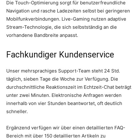
Die Touch-Optimierung sorgt für benutzerfreundliche
Navigation und rasche Ladezeiten selbst bei geringeren
Mobilfunkverbindungen. Live-Gaming nutzen adaptive
Stream-Technologie, die sich selbstständig an die
vorhandene Bandbreite anpasst.
Fachkundiger Kundenservice
Unser mehrsprachiges Support-Team steht 24 Std.
täglich, sieben Tage die Woche zur Verfügung. Die
durchschnittliche Reaktionszeit im Echtzeit-Chat beträgt
unter zwei Minuten. Elektronische Anfragen werden
innerhalb von vier Stunden beantwortet, oft deutlich
schneller.
Ergänzend verfügen wir über einen detaillierten FAQ-
Bereich mit über 150 detaillierten Artikeln zu