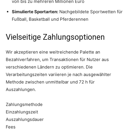
von bis zu mehreren Millionen Euro
Simulierte Sportarten:
Nachgebildete Sportwetten für
Fußball, Basketball und Pferderennen
Vielseitige Zahlungsoptionen
Wir akzeptieren eine weitreichende Palette an
Bezahlverfahren, um Transaktionen für Nutzer aus
verschiedenen Ländern zu optimieren. Die
Verarbeitungszeiten variieren je nach ausgewählter
Methode zwischen unmittelbar und 72 h für
Auszahlungen.
Zahlungsmethode
Einzahlungszeit
Auszahlungsdauer
Fees