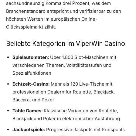
sechsundneunzig Komma drei Prozent, was dem
Branchenstandard entspricht und verifizierbar zu den
höchsten Werten im europäischen Online-
Glücksspielmarkt zählt.
Beliebte Kategorien im ViperWin Casino
Spielautomaten:
Über 1.800 Slot-Maschinen mit
verschiedenen Themen, Volatilitätsstufen und
Spezialfunktionen
Echtzeit-Casino:
Mehr als 120 Live-Tische mit
professionellen Dealern für Roulette, Blackjack,
Baccarat und Poker
Table Games:
Klassische Varianten von Roulette,
Blackjack und Poker in elektronischer Ausführung
Jackpotspiele:
Progressive Jackpots mit Preispools