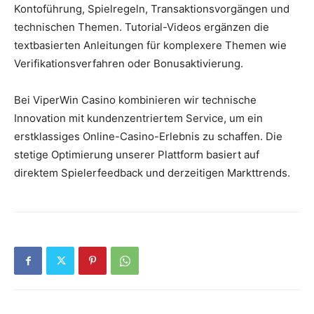
Kontoführung, Spielregeln, Transaktionsvorgängen und
technischen Themen. Tutorial-Videos ergänzen die
textbasierten Anleitungen für komplexere Themen wie
Verifikationsverfahren oder Bonusaktivierung.
Bei ViperWin Casino kombinieren wir technische
Innovation mit kundenzentriertem Service, um ein
erstklassiges Online-Casino-Erlebnis zu schaffen. Die
stetige Optimierung unserer Plattform basiert auf
direktem Spielerfeedback und derzeitigen Markttrends.