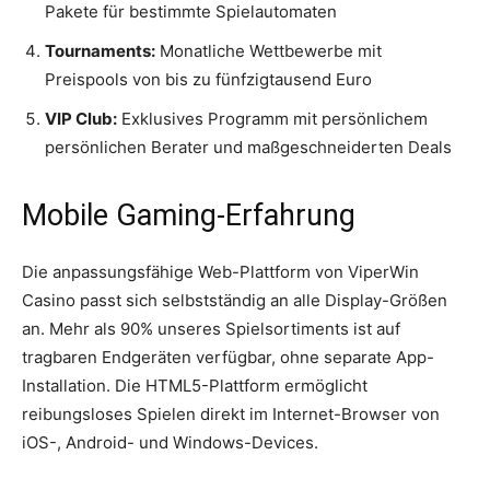
Pakete für bestimmte Spielautomaten
Tournaments:
Monatliche Wettbewerbe mit
Preispools von bis zu fünfzigtausend Euro
VIP Club:
Exklusives Programm mit persönlichem
persönlichen Berater und maßgeschneiderten Deals
Mobile Gaming-Erfahrung
Die anpassungsfähige Web-Plattform von ViperWin
Casino passt sich selbstständig an alle Display-Größen
an. Mehr als 90% unseres Spielsortiments ist auf
tragbaren Endgeräten verfügbar, ohne separate App-
Installation. Die HTML5-Plattform ermöglicht
reibungsloses Spielen direkt im Internet-Browser von
iOS-, Android- und Windows-Devices.