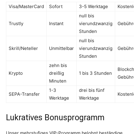
Visa/MasterCard
Sofort
3-5 Werktage
Kostenl
null bis
Trustly
Instant
vierundzwanzig
Gebühr
Stunden
null bis
Skrill/Neteller
Unmittelbar
vierundzwanzig
Gebühr
Stunden
zehn bis
Blockch
Krypto
dreißig
1 bis 3 Stunden
Gebühr
Minuten
1-3
drei bis fünf
SEPA-Transfer
Kostenl
Werktage
Werktage
Lukratives Bonusprogramm
Unser mehrstufiges VIP-Programm belohnt beständige