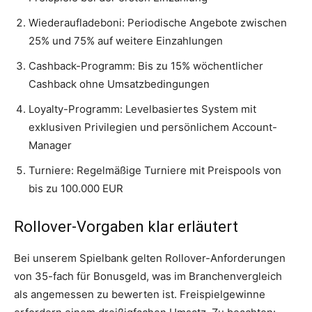
Wiederaufladeboni: Periodische Angebote zwischen
25% und 75% auf weitere Einzahlungen
Cashback-Programm: Bis zu 15% wöchentlicher
Cashback ohne Umsatzbedingungen
Loyalty-Programm: Levelbasiertes System mit
exklusiven Privilegien und persönlichem Account-
Manager
Turniere: Regelmäßige Turniere mit Preispools von
bis zu 100.000 EUR
Rollover-Vorgaben klar erläutert
Bei unserem Spielbank gelten Rollover-Anforderungen
von 35-fach für Bonusgeld, was im Branchenvergleich
als angemessen zu bewerten ist. Freispielgewinne