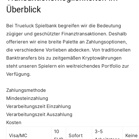
Überblick
Bei Trueluck Spielbank begreifen wir die Bedeutung
zügiger und geschützter Finanztransaktionen. Deshalb
offerieren wir eine breite Palette an Zahlungsoptionen,
die verschiedene Vorlieben abdecken. Von traditionellen
Banktransfers bis zu zeitgemäßen Kryptowährungen
steht unseren Spielern ein weitreichendes Portfolio zur
Verfügung.
Zahlungsmethode
Mindesteinzahlung
Verarbeitungszeit Einzahlung
Verarbeitungszeit Auszahlung
Kosten
10
3-5
Visa/MC
Sofort
Keine