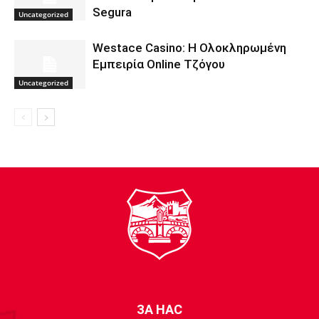
Segura
Uncategorized
Westace Casino: Η Ολοκληρωμένη
Εμπειρία Online Τζόγου
Uncategorized
ЗА НАС