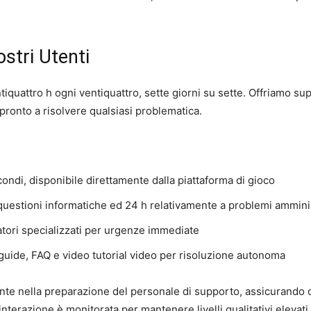
stri Utenti
ntiquattro h ogni ventiquattro, sette giorni su sette. Offriamo s
a pronto a risolvere qualsiasi problematica.
ndi, disponibile direttamente dalla piattaforma di gioco
questioni informatiche ed 24 h relativamente a problemi amminis
atori specializzati per urgenze immediate
 guide, FAQ e video tutorial video per risoluzione autonoma
te nella preparazione del personale di supporto, assicurando 
interazione è monitorata per mantenere livelli qualitativi elevat