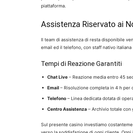
piattaforma.
Assistenza Riservato ai No
Il team di assistenza di resta disponibile ve
email ed il telefono, con staff nativo italian
Tempi di Reazione Garantiti
Chat Live
– Reazione media entro 45 seco
Email
– Risoluzione completa in 4 h per 
Telefono
– Linea dedicata dotata di oper
Centro Assistenza
– Archivio totale con
Sul presente casino investiamo costantemen
verso la soddisfazione di ogni cliente. Ogni 