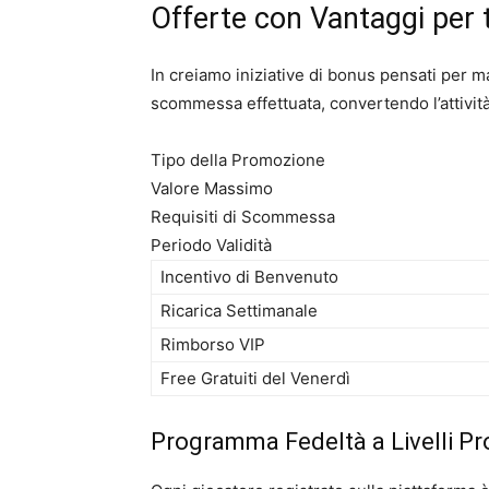
Offerte con Vantaggi per t
In creiamo iniziative di bonus pensati per ma
scommessa effettuata, convertendo l’attività
Tipo della Promozione
Valore Massimo
Requisiti di Scommessa
Periodo Validità
Incentivo di Benvenuto
Ricarica Settimanale
Rimborso VIP
Free Gratuiti del Venerdì
Programma Fedeltà a Livelli Pr