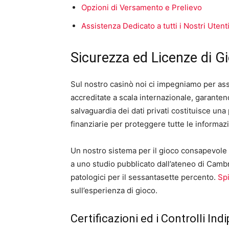
Opzioni di Versamento e Prelievo
Assistenza Dedicato a tutti i Nostri Utent
Sicurezza ed Licenze di G
Sul nostro casinò noi ci impegniamo per assi
accreditate a scala internazionale, garantend
salvaguardia dei dati privati costituisce una p
finanziarie per proteggere tutte le informazi
Un nostro sistema per il gioco consapevole co
a uno studio pubblicato dall’ateneo di Camb
patologici per il sessantasette percento.
Sp
sull’esperienza di gioco.
Certificazioni ed i Controlli Ind