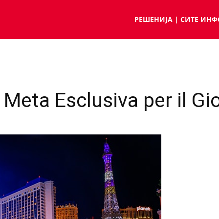
РЕШЕНИЈА | СИТЕ ИН
 Meta Esclusiva per il Gi