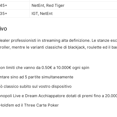
45+
NetEnt, Red Tiger
35+
IGT, NetEnt
ivo
dealer professionisti in streaming alta definizione. Le stanze es
 roller, mentre le varianti classiche di blackjack, roulette ed il ba
con limiti che vanno da 0.50€ a 10.000€ ogni spin
untare sino ad 5 partite simultaneamente
ò classico subito sul vostro dispositivo
opoli Live e Dream Acchiappatore dotati di premi fino a 20.00
Hold’em ed il Three Carte Poker