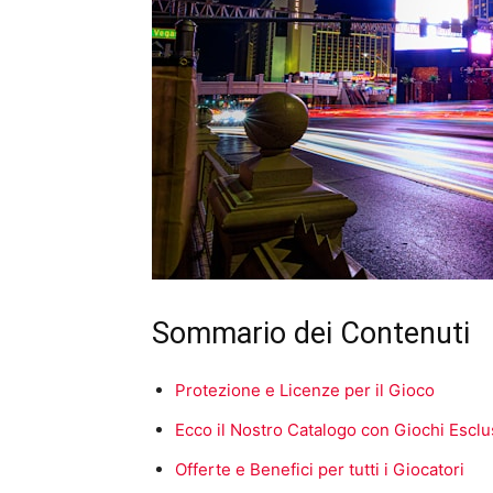
Sommario dei Contenuti
Protezione e Licenze per il Gioco
Ecco il Nostro Catalogo con Giochi Esclu
Offerte e Benefici per tutti i Giocatori