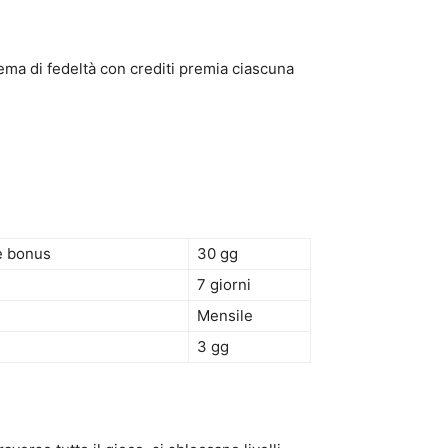
stema di fedeltà con crediti premia ciascuna
e bonus
30 gg
7 giorni
Mensile
3 gg