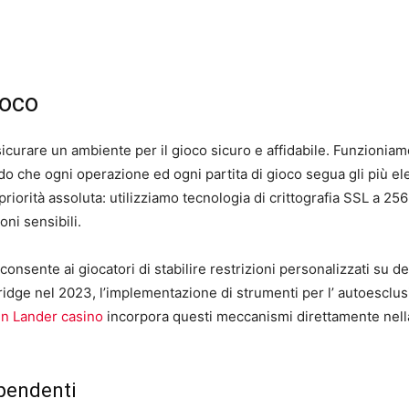
i
ioco
curare un ambiente per il gioco sicuro e affidabile. Funzioniamo 
o che ogni operazione ed ogni partita di gioco segua gli più eleva
riorità assoluta: utilizziamo tecnologia di crittografia SSL a 256 b
oni sensibili.
nsente ai giocatori di stabilire restrizioni personalizzati su dep
ridge nel 2023, l’implementazione di strumenti per l’ autoesclu
in Lander casino
incorpora questi meccanismi direttamente nella 
ipendenti