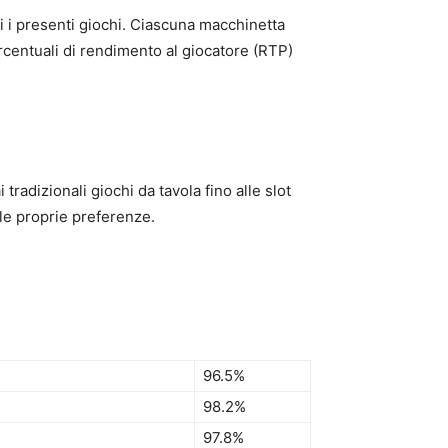
ti i presenti giochi. Ciascuna macchinetta
ercentuali di rendimento al giocatore (RTP)
radizionali giochi da tavola fino alle slot
le proprie preferenze.
96.5%
98.2%
97.8%