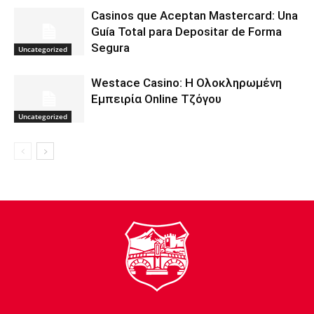
Casinos que Aceptan Mastercard: Una
Guía Total para Depositar de Forma
Segura
Uncategorized
Westace Casino: Η Ολοκληρωμένη
Εμπειρία Online Τζόγου
Uncategorized