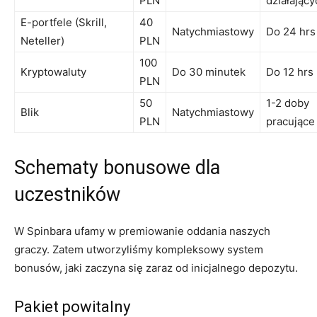
PLN
działający
E-portfele (Skrill,
40
Natychmiastowy
Do 24 hrs
Neteller)
PLN
100
Kryptowaluty
Do 30 minutek
Do 12 hrs
PLN
50
1-2 doby
Blik
Natychmiastowy
PLN
pracujące
Schematy bonusowe dla
uczestników
W Spinbara ufamy w premiowanie oddania naszych
graczy. Zatem utworzyliśmy kompleksowy system
bonusów, jaki zaczyna się zaraz od inicjalnego depozytu.
Pakiet powitalny