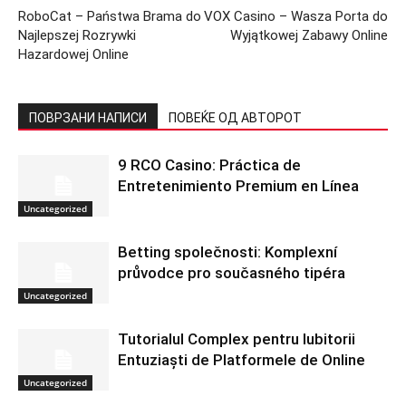
RoboCat – Państwa Brama do
VOX Casino – Wasza Porta do
Najlepszej Rozrywki
Wyjątkowej Zabawy Online
Hazardowej Online
ПОВРЗАНИ НАПИСИ
ПОВЕЌЕ ОД АВТОРОТ
9 RCO Casino: Práctica de
Entretenimiento Premium en Línea
Uncategorized
Betting společnosti: Komplexní
průvodce pro současného tipéra
Uncategorized
Tutorialul Complex pentru Iubitorii
Entuziaști de Platformele de Online
Uncategorized