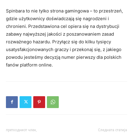
Spinbara to nie tylko strona gamingowa – to przestrzeń,
gdzie użytkownicy doświadczają się nagrodzeni i
chronieni. Przedstawiona cel opiera się na dystrybucji
zabawy najwyższej jakości z poszanowaniem zasad
rozważnego hazardu. Przyłącz się do kilku tysięcy
usatysfakcjonowanych graczy i przekonaj się, z jakiego
powodu jesteśmy decyzją numer pierwszy dla polskich
fanów platform online.
претходниот член,
Следната статија