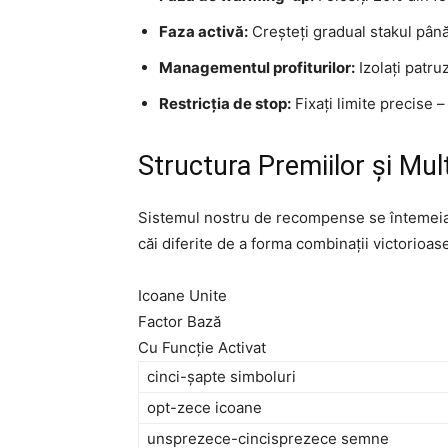
Faza activă:
Creșteți gradual stakul până
Managementul profiturilor:
Izolați patru
Restricția de stop:
Fixați limite precise –
Structura Premiilor și Mult
Sistemul nostru de recompense se întemeiaz
căi diferite de a forma combinații victorioase
Icoane Unite
Factor Bază
Cu Funcție Activat
cinci-șapte simboluri
opt-zece icoane
unsprezece-cincisprezece semne