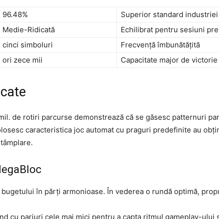
96.48%
Superior standard industriei
Medie-Ridicată
Echilibrat pentru sesiuni pre
cinci simboluri
Frecvență îmbunătățită
ori zece mii
Capacitate major de victorie
icate
 mil. de rotiri parcurse demonstrează că se găsesc patternuri pa
folosesc caracteristica joc automat cu praguri predefinite au obț
ntâmplare.
 MegaBloc
ugetului în părți armonioase. În vederea o rundă optimă, propu
nd cu pariuri cele mai mici pentru a capta ritmul gameplay-ului 