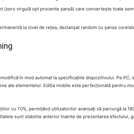
nt (zero virgulă opt procente șansă) care convertește toate sem
manentă la nivel de rețea, declanșat random cu șanse corelate
ming
 modifică în mod automat la specificațiile dispozitivului. Pe P
lexe ale elementelor. Ediția mobile este perfecționată pentru m
lor cu 70%, permițând utilizatorilor avansați să parcurgă la 180 
tatele sunt stabilite anterior înainte de prezentarea efectului, 