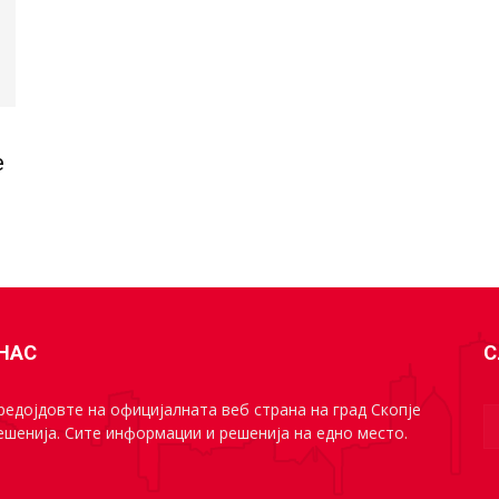
е
 НАС
С
едојдовте на официјалната веб страна на град Скопје
ешенија. Сите информации и решенија на едно место.