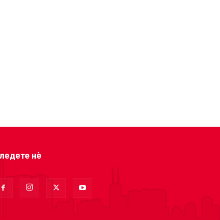
ледете нè