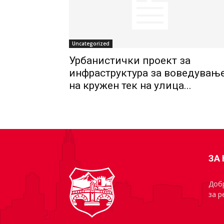
Uncategorized
Урбанистички проект за
инфраструктура за воведувањ
на кружен тек на улица...
ЗА
Добр
за р