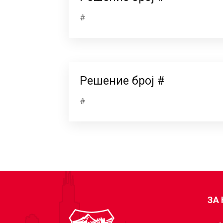
#
Решение број #
#
ЗА