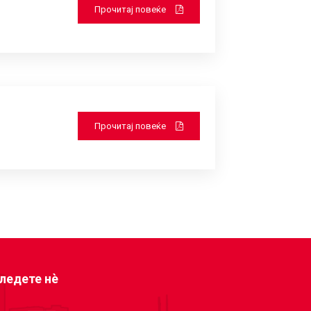
Прочитај повеќе
Прочитај повеќе
ледете нè