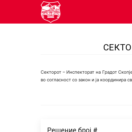
resenija.mk
СЕКТО
Секторот – Инспекторат на Градот Скопј
во согласност со закон и ја координира с
Решение број #